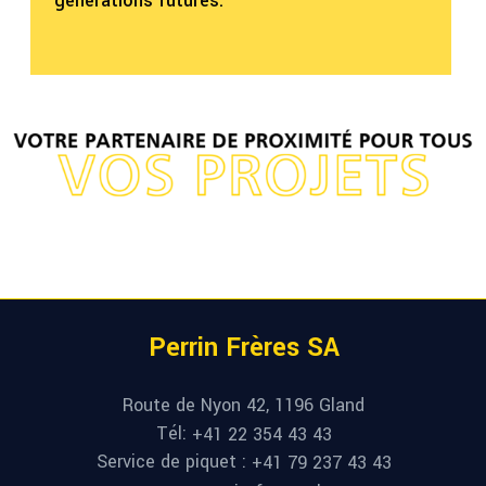
générations futures.
Perrin Frères SA
Route de Nyon 42, 1196 Gland
Tél:
+41 22 354 43 43
Service de piquet :
+41 79 237 43 43