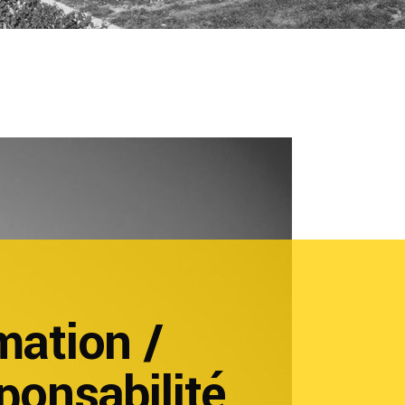
mation /
ponsabilité