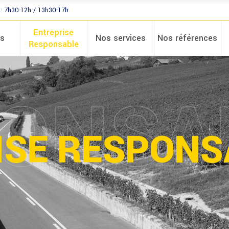
: 7h30-12h / 13h30-17h
Entreprise
os
Nos services
Nos références
Responsable
ONSA
ISE RESPONS