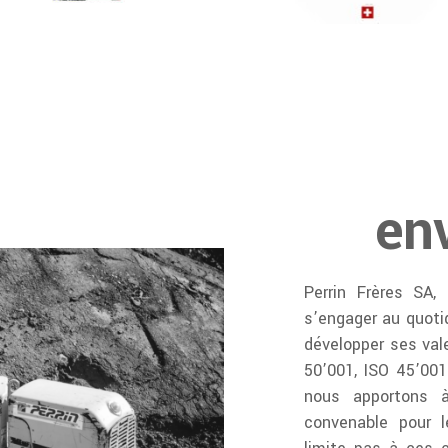
en
Perrin Frères SA,
s’engager au quoti
développer ses vale
50’001, ISO 45’001
nous apportons à
convenable pour l