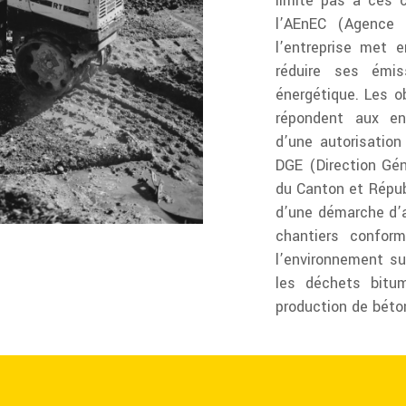
limite pas à ces c
l’AEnEC (Agence d
l’entreprise met 
réduire ses émis
énergétique. Les o
répondent aux en
d’une autorisatio
DGE (Direction Gén
du Canton et Répub
d’une démarche d’a
chantiers confor
l’environnement su
les déchets bitu
production de béto