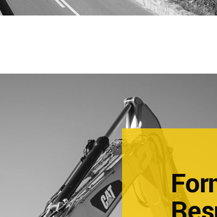
For
Res